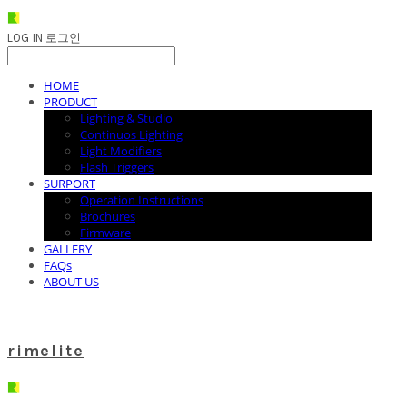
LOG IN
로그인
HOME
PRODUCT
Lighting & Studio
Continuos Lighting
Light Modifiers
Flash Triggers
SURPORT
Operation Instructions
Brochures
Firmware
GALLERY
FAQs
ABOUT US
rimelite