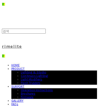
rimelite
HOME
PRODUCT
Lighting & Studio
Continuos Lighting
Light Modifiers
Flash Triggers
SURPORT
Operation Instructions
Brochures
Firmware
GALLERY
FAQs