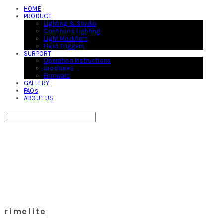
HOME
PRODUCT
Lighting & Studio
Continuos Lighting
Light Modifiers
Flash Triggers
SURPORT
Operation Instructions
Brochures
Firmware
GALLERY
FAQs
ABOUT US
Search
검색
Log In
로그인
Cart
장바구니
rimelite